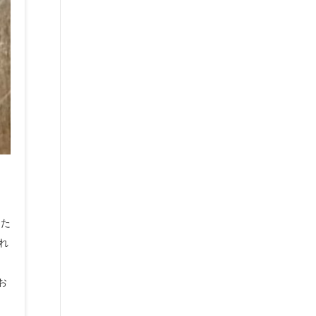
した
され
と
お