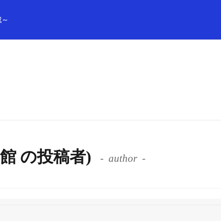
載～
真館 の投稿者)
author