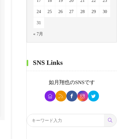
17
18
19
20
21
22
23
24
25
26
27
28
29
30
31
« 7月
SNS Links
如月翔也
のSNSです