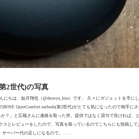
uds(第2世代)の写真
真 #Photo こんにちは、如月翔也（@showya_kiss）です。 久々にガジェットを手に
 QuietComfort earbuds(第2世代)がとても気になったので相手に
んか？」と広報さんに連絡を取った所、提供ではなく貸与で良ければ、
ックスとレビューをしたので、写真を取っているのでこちらにも投稿して
。サーバー代の足しになるので。……