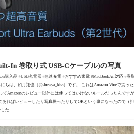
W, Built-In 巻取り式 USB-Cケーブル)の写真
mazon購入品 #USB充電器 #急速充電 #おすすめ家電 #MacBookAir対応 #巻
にちは、如月翔也（@showya_kiss）です。 これはAmazon Vineで貰っ
製品ってAmazonのレビュー以外には使ってはいけないルールだったんです
ってあればレビューしたり写真撮ったりしてOKという事になったので（
介した……