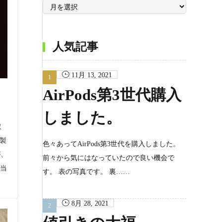
月
別
ア
ー
カ
イ
ブ
人気記事
11月 13, 2021
AirPods第3世代購入
しました。
取
た製
色々あってAirPods第3世代を購入しました。
が、
前々から気にはなっていたので良い機会で
担当
す。 表の写真です。 裏……
8月 28, 2021