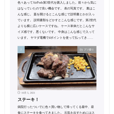
色々あってAirPods第3世代を購入しました。前々から気に
はなっていたので良い機会です。 表の写真です。 裏はこ
んな感じ。 蓋を開けるとこんな感じで説明書とかが入っ
ています。 説明書類をどかすとこんな感じです。第2世代
よりも横に広いケースですね。 ケース単体だとこんなサ
イズ感です。悪くないです。 中身はこんな感じで入って
います。 ヤマダ電機でdポイントを使って払ってき……
ブツ撮り
10月 5, 2021
ステーキ！
病院行ったついでに色々買い物して帰ってくる最中、昼
食にステーキを食べてきました。 元気を出すためにはス