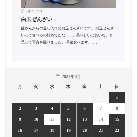
8月 29, 2021
白玉ぜんざい
嫁さんからの差し入れの白玉ぜんざいです。 白玉ぜんざ
いって食べるの始めてだな……。美味しいと良いな、と
思って写真を撮りました。 早速食べます……。
2021年8月
月
火
水
木
金
土
日
1
2
3
4
5
6
7
8
9
10
11
12
13
14
15
16
17
18
19
20
21
22