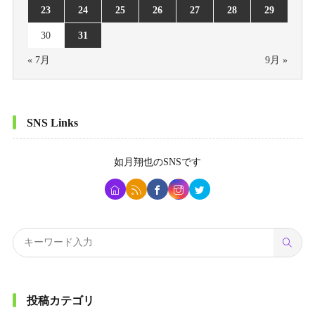
23
24
25
26
27
28
29
30
31
« 7月
9月 »
SNS Links
如月翔也
のSNSです
投稿カテゴリ