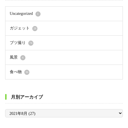
Uncategorized
1
ガジェット
28
ブツ撮り
74
風景
4
食べ物
36
月別アーカイブ
月
別
ア
ー
カ