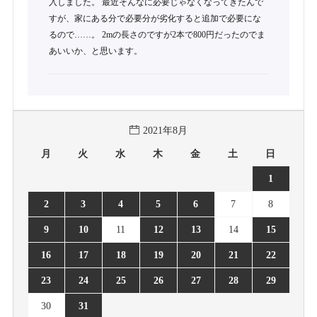
入しました。 最近そんなに必要じゃなくなってきたんで
すが、家にある分で必要分が劣化すると追加で必要にな
るので……。 2mの長さのですが2本で800円だったのでま
あいいか、と思います。
2021年8月
月
火
水
木
金
土
日
1
2
3
4
5
6
7
8
9
10
11
12
13
14
15
16
17
18
19
20
21
22
23
24
25
26
27
28
29
30
31